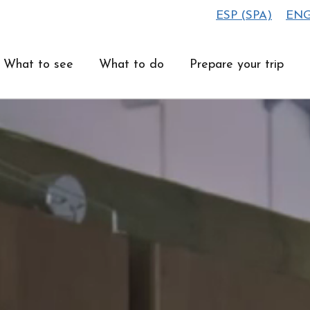
ESP
(
SPA
)
EN
What to see
What to do
Prepare your trip