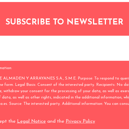
PERELLÓ
MARTÍ.
MINAS
DE
SUBSCRIBE TO NEWSLETTER
ALMADÉN.
10º
ANIVERSARIO.
mation:
 ALMADEN Y ARRAYANES S.A., S.M.E. Purpose: To respond to queries,
he form. Legal Basis: Consent of the interested party. Recipients: No da
, withdraw your consent for the processing of your data, as well as exerc
f data, as well as other rights, indicated in the additional information, w
. Source: The interested party. Additional information: You can consult
cept the
Legal Notice
and the
Privacy Policy