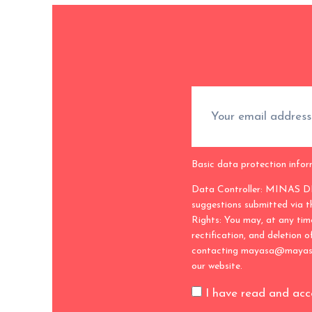
MERCURIO:
ALMADÉN
IDRIJA.
2012-
2022
Basic data protection infor
Data Controller: MINAS DE
suggestions submitted via t
Rights: You may, at any time
rectification, and deletion o
contacting mayasa@mayasa.es
our website.
I have read and ac