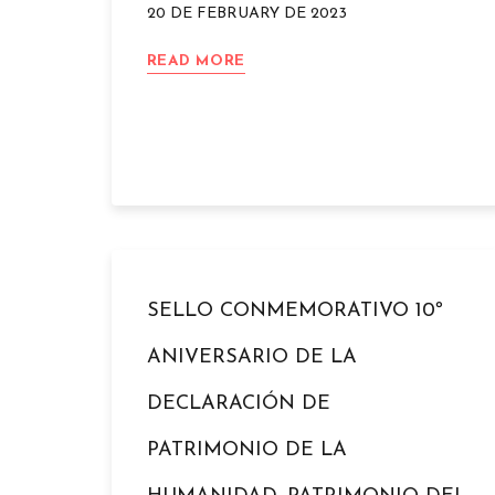
20 DE FEBRUARY DE 2023
MINAS
READ MORE
DE
ALMADÉN
RECIBE
EL
CERTIFICADO
DE
CALIDAD
SICTED
DE
LA
SELLO CONMEMORATIVO 10º
SECRETARÍA
GENERAL
ANIVERSARIO DE LA
DE
TURISMO
DECLARACIÓN DE
COMO
EMPRESA
PATRIMONIO DE LA
DE
TURISMO