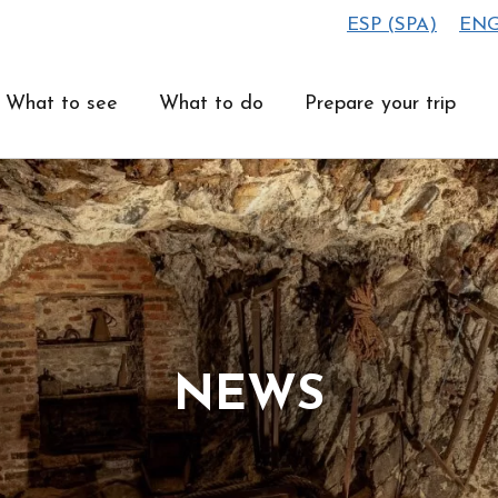
ESP
(
SPA
)
EN
What to see
What to do
Prepare your trip
NEWS