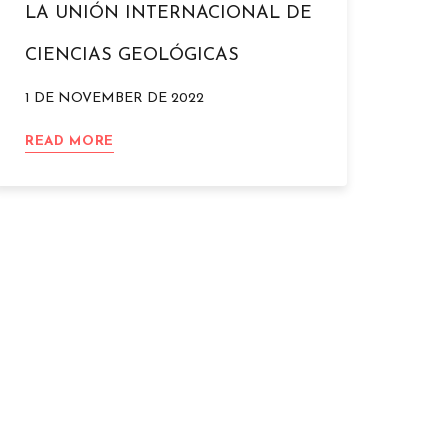
LA UNIÓN INTERNACIONAL DE
CIENCIAS GEOLÓGICAS
1 DE NOVEMBER DE 2022
LAS
READ MORE
MINERALIZACIONES
DE
MERCURIO
DE
LA
ZONA
DE
ALMADÉN
HAN
SIDO
RECONOCIDAS
ENTRE
LOS
PRIMEROS