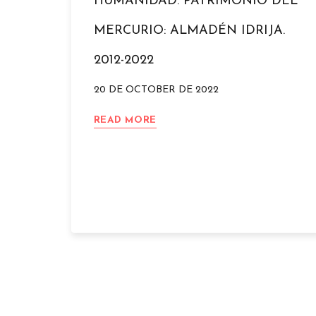
HUMANIDAD. PATRIMONIO DEL
NACIONAL
MERCURIO: ALMADÉN IDRIJA.
2012-2022
20 DE OCTOBER DE 2022
SELLO
READ MORE
CONMEMORATIVO
10º
ANIVERSARIO
DE
LA
DECLARACIÓN
DE
PATRIMONIO
DE
LA
HUMANIDAD.
PATRIMONIO
DEL