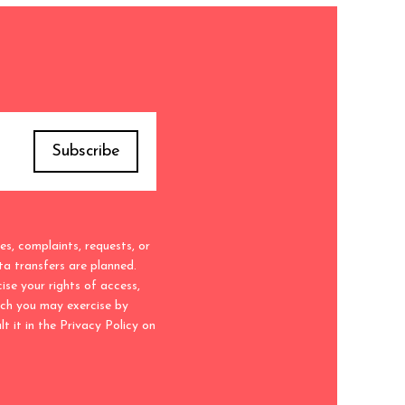
 complaints, requests, or
ta transfers are planned.
ise your rights of access,
hich you may exercise by
 it in the Privacy Policy on