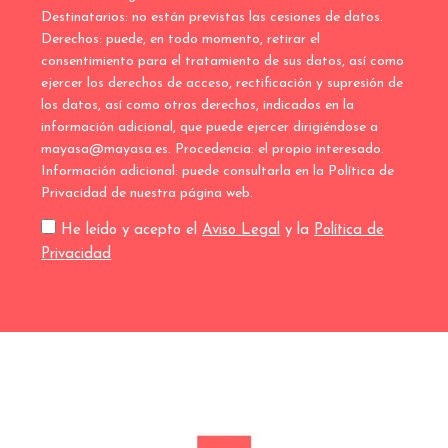
Destinatarios: no están previstas las cesiones de datos.
Derechos: puede, en todo momento, retirar el
consentimiento para el tratamiento de sus datos, así como
ejercer los derechos de acceso, rectificación y supresión de
los datos, así como otros derechos, indicados en la
información adicional, que puede ejercer dirigiéndose a
mayasa@mayasa.es. Procedencia: el propio interesado.
Información adicional: puede consultarla en la Política de
Privacidad de nuestra página web.
He leído y acepto el
Aviso Legal
y la
Política de
Privacidad