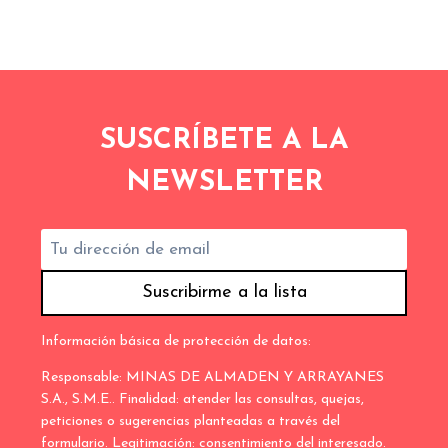
EN
CIUDAD
REAL
SUSCRÍBETE A LA
NEWSLETTER
Información básica de protección de datos:
Responsable: MINAS DE ALMADEN Y ARRAYANES
S.A., S.M.E.. Finalidad: atender las consultas, quejas,
peticiones o sugerencias planteadas a través del
formulario. Legitimación: consentimiento del interesado.