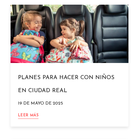
CORAL
DE
ALMADÉN
EN
EL
MONASTERIO
DE
YUSTE
PLANES PARA HACER CON NIÑOS
EN CIUDAD REAL
19 DE MAYO DE 2025
PLANES
LEER MÁS
PARA
HACER
CON
NIÑOS