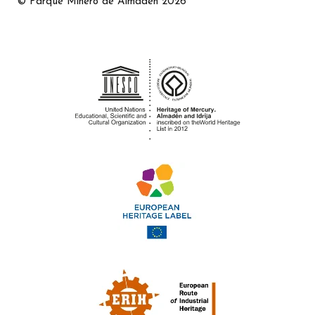
© Parque Minero de Almadén 2026